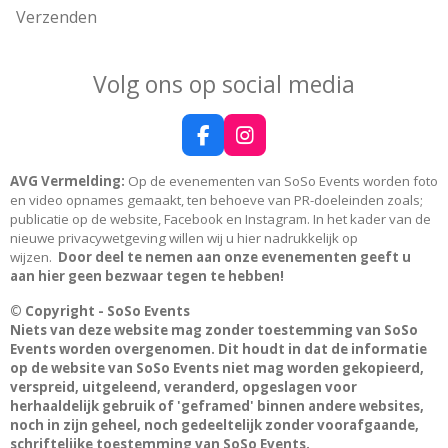
Verzenden
Volg ons op social media
F
I
a
n
c
s
AVG Vermelding:
Op de evenementen van SoSo Events worden foto
e
t
en video opnames gemaakt, ten behoeve van PR-doeleinden zoals;
b
a
publicatie op de website, Facebook en Instagram. In het kader van de
o
g
nieuwe privacywetgeving willen wij u hier nadrukkelijk op
o
r
wijzen.
Door deel te nemen aan onze evenementen geeft u
k
a
aan hier geen bezwaar tegen te hebben!
m
© Copyright - SoSo Events
Niets van deze website mag zonder toestemming van SoSo
Events worden overgenomen. Dit houdt in dat de informatie
op de website van SoSo Events niet mag worden gekopieerd,
verspreid, uitgeleend, veranderd, opgeslagen voor
herhaaldelijk gebruik of 'geframed' binnen andere websites,
noch in zijn geheel, noch gedeeltelijk zonder voorafgaande,
schriftelijke toestemming van SoSo Events.