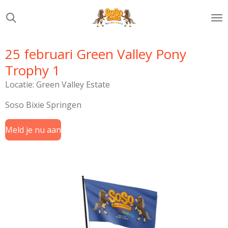
Ga
direct
naar
de
25 februari Green Valley Pony
hoofdinhoud
Trophy 1
Locatie: Green Valley Estate
Soso Bixie Springen
Meld je nu aan