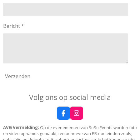
Bericht *
Verzenden
Volg ons op social media
F
I
a
n
c
s
AVG Vermelding:
Op de evenementen van SoSo Events worden foto
e
t
en video opnames gemaakt, ten behoeve van PR-doeleinden zoals;
b
a
publicatie op de website, Facebook en Instagram. In het kader van de