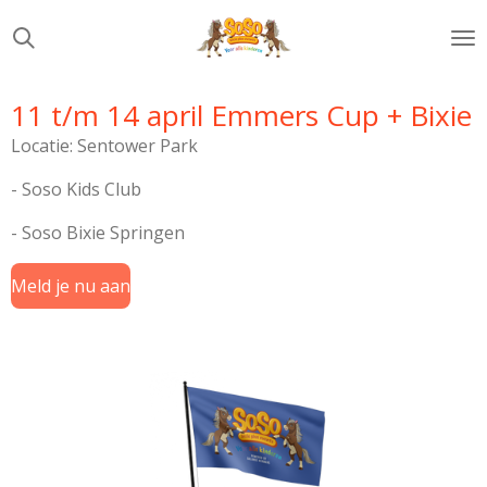
Ga
direct
naar
de
11 t/m 14 april Emmers Cup + Bixie
hoofdinhoud
Locatie: Sentower Park
- Soso Kids Club
- Soso Bixie Springen
Meld je nu aan