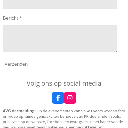
Bericht *
Verzenden
Volg ons op social media
F
I
a
n
c
s
AVG Vermelding:
Op de evenementen van SoSo Events worden foto
e
t
en video opnames gemaakt, ten behoeve van PR-doeleinden zoals;
b
a
publicatie op de website, Facebook en Instagram. In het kader van de
o
g
nieuwe privacywetgeving willen wij u hier nadrukkelijk op