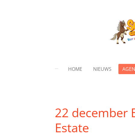
Ga
direct
naar
de
hoofdinhoud
HOME
NIEUWS
AGE
22 december Bi
Estate