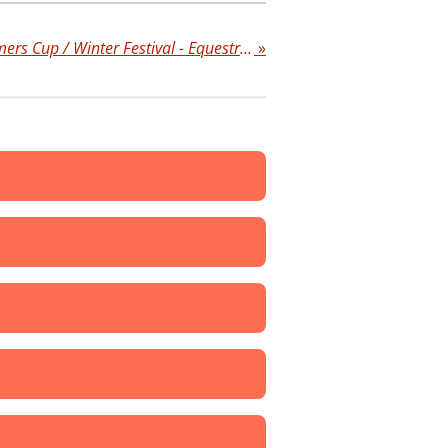
28 t/m 30 december Emmers Cup / Winter Festival - Equestrian Centre de Peelbergen.
»