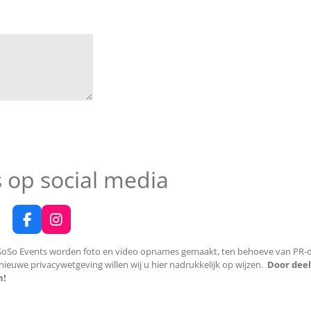
 op social media
F
I
a
n
c
s
So Events worden foto en video opnames gemaakt, ten behoeve van PR-doel
e
t
ieuwe privacywetgeving willen wij u hier nadrukkelijk op wijzen.
Door dee
b
a
n!
o
g
o
r