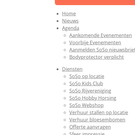
Home
Nieuws
Agenda
Aankomende Evenementen
Voorbije Evenementen
Aanmelden SoSo nieuwsbrie
Bodyprotector verplicht
Diensten
SoSo op locatie
SoSo Kids Club
SoSo Rijvereniging
SoSo Hobby Horsing
SoSo Webshop
Verhuur stallen op locatie
Verhuur bloesembomen
Offerte aanvragen
Sfeer impressie