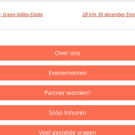
- Green Valley Estate
Over ons
Evenementen
Partner worden?
SoSo Inhuren
Veel gestelde vragen