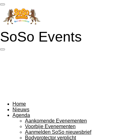
Ga
direct
naar
de
hoofdinhoud
SoSo Events
Home
Nieuws
Agenda
Aankomende Evenementen
Voorbije Evenementen
Aanmelden SoSo nieuwsbrief
Bodyprotector verplicht