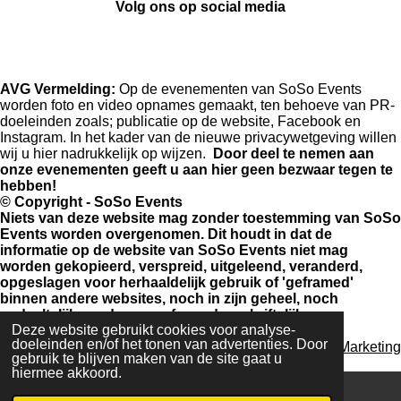
Volg ons op social media
F
I
a
n
AVG Vermelding:
Op de evenementen van SoSo Events
c
s
worden foto en video opnames gemaakt, ten behoeve van PR-
e
t
doeleinden zoals; publicatie op de website, Facebook en
b
a
Instagram. In het kader van de nieuwe privacywetgeving willen
o
g
wij u hier nadrukkelijk op wijzen.
Door deel te nemen aan
o
r
onze evenementen geeft u aan hier geen bezwaar tegen te
k
a
hebben!
m
© Copyright - SoSo Events
Niets van deze website mag zonder toestemming van SoSo
Events worden overgenomen. Dit houdt in dat de
informatie op de website van SoSo Events niet mag
worden gekopieerd, verspreid, uitgeleend, veranderd,
opgeslagen voor herhaaldelijk gebruik of 'geframed'
binnen andere websites, noch in zijn geheel, noch
gedeeltelijk zonder voorafgaande, schriftelijke
Deze website gebruikt cookies voor analyse-
toestemming van SoSo Events.
doeleinden en/of het tonen van advertenties. Door
Powered by
SV Marketing
gebruik te blijven maken van de site gaat u
© 2024 - 2026 Soso Events
hiermee akkoord.