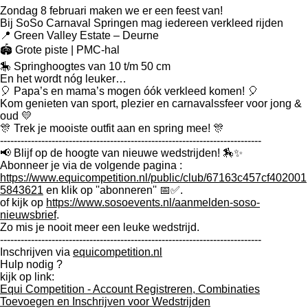
Zondag 8 februari maken we er een feest van!
Bij SoSo Carnaval Springen mag iedereen verkleed rijden
📍 Green Valley Estate – Deurne
🏟️ Grote piste | PMC-hal
🎠 Springhoogtes van 10 t/m 50 cm
En het wordt nóg leuker…
🎈 Papa’s en mama’s mogen óók verkleed komen! 🎈
Kom genieten van sport, plezier en carnavalssfeer voor jong &
oud 💛
🎊 Trek je mooiste outfit aan en spring mee! 🎊
----------------------------------------------------------------------------
📢 Blijf op de hoogte van nieuwe wedstrijden! 🏇✨
Abonneer je via de volgende pagina :
https://www.equicompetition.nl/public/club/67163c457cf402001
5843621
en klik op ''abonneren'' 📅✅.
of kijk op
https://www.sosoevents.nl/aanmelden-soso-
nieuwsbrief
.
Zo mis je nooit meer een leuke wedstrijd.
----------------------------------------------------------------------------
Inschrijven via
equicompetition.nl
Hulp nodig ?
kijk op link:
Equi Competition - Account Registreren, Combinaties
Toevoegen en Inschrijven voor Wedstrijden