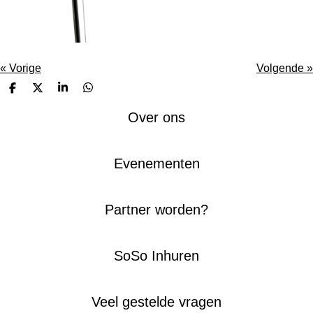
«
Vorige
Volgende
»
D
D
S
D
e
e
h
e
l
e
a
l
Over ons
e
l
r
e
n
e
n
Evenementen
Partner worden?
SoSo Inhuren
Veel gestelde vragen