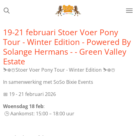
Ga
direct
naar
de
19-21 februari Stoer Voer Pony
hoofdinhoud
Tour - Winter Edition - Powered By
Solange Hermans - - Green Valley
Estate
⛷️❄️☃️Stoer Voer Pony Tour - Winter Edition ⛷️❄️☃️
In samenwerking met SoSo Bixie Events
📅 19 - 21 februari 2026
Woensdag 18 feb
:
🕒 Aankomst: 15:00 – 18:00 uur