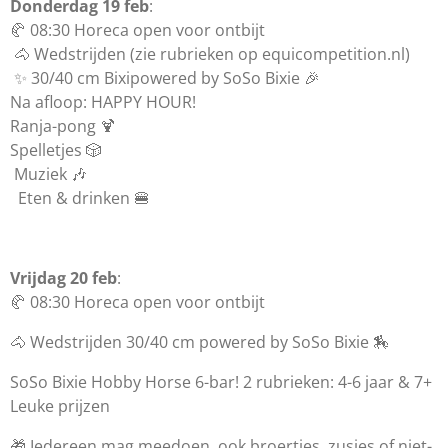
Donderdag 19 feb
:
🥐 08:30 Horeca open voor ontbijt
🐴 Wedstrijden (zie rubrieken op equicompetition.nl)
✨ 30/40 cm Bixipowered by SoSo Bixie 🎉
Na afloop: HAPPY HOUR!
Ranja-pong 🍹
Spelletjes 🎲
Muziek 🎶
Eten & drinken 🍔
Vrijdag 20 feb
:
🥐 08:30 Horeca open voor ontbijt
🐴 Wedstrijden 30/40 cm powered by SoSo Bixie 🏇
SoSo Bixie Hobby Horse 6-bar! 2 rubrieken: 4-6 jaar & 7+
Leuke prijzen
🎁 Iedereen mag meedoen, ook broertjes, zusjes of niet-