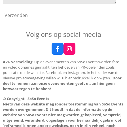
Verzenden
Volg ons op social media
F
I
a
n
c
s
AVG Vermelding:
Op de evenementen van SoSo Events worden foto
e
t
en video opnames gemaakt, ten behoeve van PR-doeleinden zoals;
b
a
publicatie op de website, Facebook en Instagram. In het kader van de
o
g
nieuwe privacywetgeving willen wij u hier nadrukkelijk op wijzen.
Door
o
r
deel te nemen aan onze evenementen geeft u aan hier geen
k
a
bezwaar tegen te hebben!
m
© Copyright - SoSo Events
Niets van deze website mag zonder toestemming van SoSo Events
worden overgenomen. Dit houdt in dat de informatie op de
website van SoSo Events niet mag worden gekopieerd, verspreid,
uitgeleend, veranderd, opgeslagen voor herhaaldelijk gebruik of
'geframed' binnen andere websites, noch in zijn geheel, noch