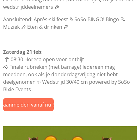
wedstrijddeelnemers 🎉
Aansluitend: Après-ski feest & SoSo BINGO! Bingo 📝
Muziek 🎶 Eten & drinken 🍕
Zaterdag 21 feb
:
🥐 08:30 Horeca open voor ontbijt
🐴 Finale rubrieken (met barrage) Iedereen mag
meedoen, ook als je donderdag/vrijdag niet hebt
deelgenomen ✨ Wedstrijd 30/40 cm powered by SoSo
Bixie Events .
aanmelden vanaf nu !