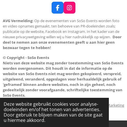
F
I
a
n
c
s
AVG Vermelding:
Op de evenementen van SoSo Events worden foto
e
t
en video opnames gemaakt, ten behoeve van PR-doeleinden zoals;
b
a
publicatie op de website, Facebook en Instagram. In het kader van de
o
g
nieuwe privacywetgeving willen wij u hier nadrukkelijk op wijzen.
Door
o
r
deel te nemen aan onze evenementen geeft u aan hier geen
k
a
bezwaar tegen te hebben!
m
© Copyright - SoSo Events
Niets van deze website mag zonder toestemming van SoSo Events
worden overgenomen. Dit houdt in dat de informatie op de
website van SoSo Events niet mag worden gekopieerd, verspreid,
uitgeleend, veranderd, opgeslagen voor herhaaldelijk gebruik of
'geframed' binnen andere websites, noch in zijn geheel, noch
gedeeltelijk zonder voorafgaande, schriftelijke toestemming van
SoSo Events.
Deze website gebruikt cookies voor analyse-
Powered by
SV Marketing
doeleinden en/of het tonen van advertenties.
© 2024 - 2026 Soso Events
Door gebruik te blijven maken van de site gaat
u hiermee akkoord.