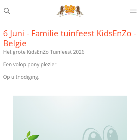
Ga
direct
naar
de
6 Juni - Familie tuinfeest KidsEnZo -
hoofdinhoud
Belgie
Het grote KidsEnZo Tuinfeest 2026
Een volop pony plezier
Op uitnodiging.